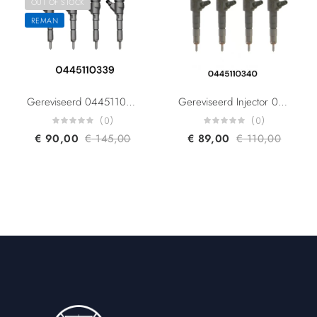
OUT OF STOCK
REMAN
Gereviseerd 0445110339 Citroen Ford Peugeot 1703287 1980EJ AV2Q9F593AA 9687068980 1.4 HDI CRI2-16
Gereviseerd Injector 0445110739 0445110340 AV2Q9F593BA AV6Q9F593BA 1980S5 9687069280 Citroen Berlingo Jumpy C-Elysee C3 C4 1.6 Fiat Scudo multijet 1.6 Ford C-Max Fiesta V Fiesta VI 1.6 Peugeot Expert Partner 207 307 1.6TDi
(0)
(0)
€
90,00
€
145,00
€
89,00
€
110,00