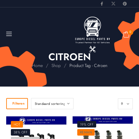
0
CITROEN
/
/
Home
Shop
Product Tag - Cıtroen
Filteren
HOT
19% OFF
38% OFF
REMAN