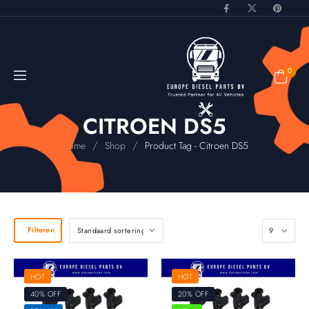
0
CITROEN DS5
/
/
Home
Shop
Product Tag - Citroen DS5
Filteren
HOT
HOT
40% OFF
20% OFF