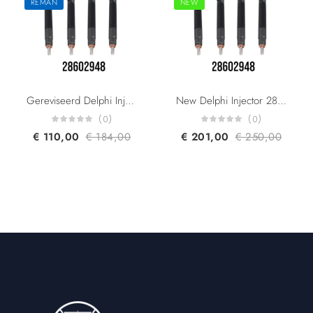
REMAN
NEW
Gereviseerd Delphi Injector 28602948 28319895 28388960 Ford Peugeot Citroen 9674984080 DS7Q-9F593-BB 2.0 HDi HDR360
New Delphi Injector 28602948 28319895 28388960 Ford Peugeot Citroen 9674984080 DS7Q-9F593-BB 2.0 HDi HDR360
(0)
(0)
€
110,00
€
184,00
€
201,00
€
250,00