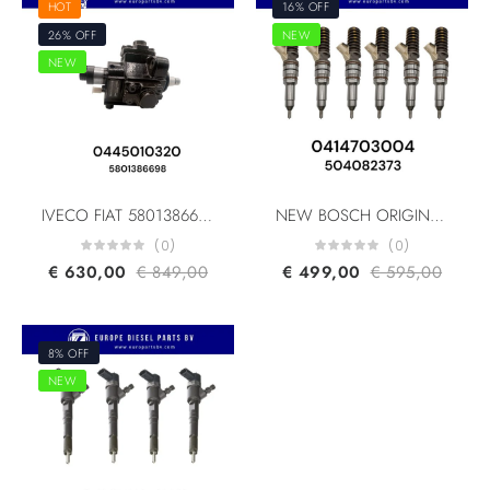
HOT
16% OFF
26% OFF
NEW
NEW
IVECO FIAT 5801386698 K5801386698 1609098080 5801439062 Bosch 0445010320 0445010319 HIGH PRESSURE PUMP Euro 5
NEW BOSCH ORIGINAL 0414703004 504082373 504287069 504132378 Astra HD9/HHD9 Iveco Stralis Iveco Trakker Unit Injector Euro 5
(0)
(0)
€
630,00
€
849,00
€
499,00
€
595,00
8% OFF
NEW