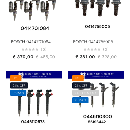
BOSCH 0414701084 0414701053 0414701006 IVECO CASE FIAT 42562792 500339059 500304921 IVECO FOR 180E/190E/260E/440E UIS Unit Injector System EURO 3
BOSCH 0414755005 0414755004 DAF 1379110 1392052 1340924 10445941 Fuel Unit Pump for DAF 95 XF/ 85 CF/ CF 75
(0)
(0)
€
370,00
€
485,00
€
381,00
€
398,00
HOT
HOT
21% OFF
21% OFF
REMAN
OUT OF STOCK
REMAN