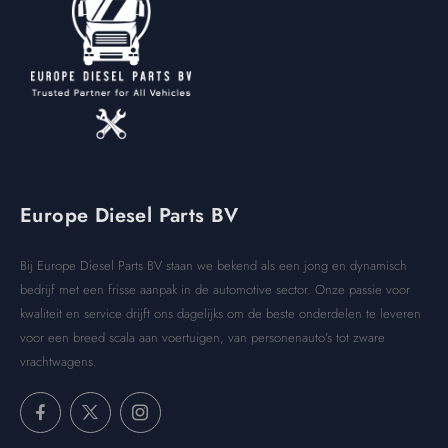
Europe Diesel Parts BV
Bij Europe Diesel Parts BV staan we bekend als een jong en dynamisch
bedrijf met een frisse aanpak in de automotive sector. Onze passie voor
kwaliteit en service drijft ons dagelijks om de beste onderdelen te leveren
voor een breed scala aan voertuigen, van personenauto’s tot zware
vrachtwagens.