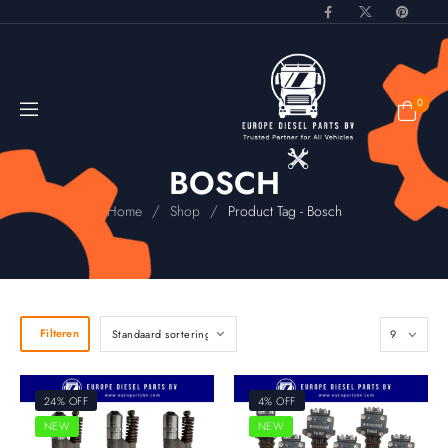
0
BOSCH
/
/
Home
Shop
Product Tag - Bosch
Filteren
24% OFF
4% OFF
NEW
NEW