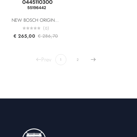
NEW BOSCH ORIGINAL 0445110300 55196442 55221023 95517512 For Alfa Romeo Fiat General Motors Lancia Opel 1.6 Multijet Diesel Fuel Injector
(0)
€
265,00
€
286,70
Prev
1
2