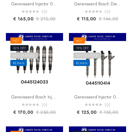
Gereviseerd Injector 0445110573 0445110574 A6510703187 Mercedes Benz W447 Marco Polo Vito 2.2 CDI CRI2-18
Gereviseerd Bosch Diesel Injector 0445110300 55196442 55221023 95517512 For Alfa Romeo Fiat General Motors Lancia Opel 1.6 Multijet Diesel Fuel Injector
(0)
(0)
€
165,00
€
210,00
€
115,00
€
146,00
HOT
HOT
32% OFF
19% OFF
OUT OF STOCK
OUT OF STOCK
REMAN
REMAN
Gereviseerd Bosch Injector 0445124033 0445124031 GC469F593BB For Ford Cargo Euro 6 Injector
Gereviseerd Injector 0445110414 16610530R 95518000 Nissan Renault Fluence Megane Scenic 1.6 DCi Opel Vauxhall CRI2-18
(0)
(0)
€
170,00
€
250,00
€
125,00
€
155,00