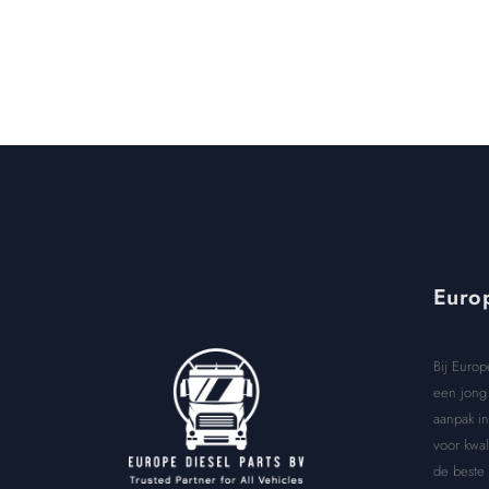
Europ
Bij Europ
een jong 
aanpak in
voor kwal
de beste