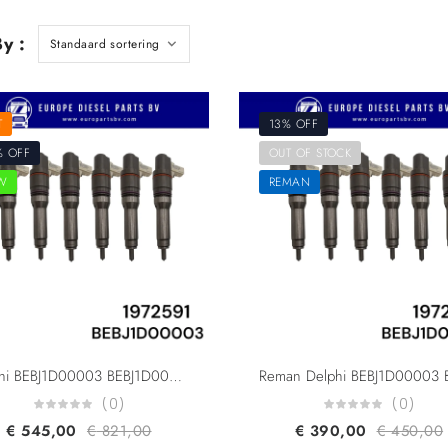
y :
T
13% OFF
% OFF
OUT OF STOCK
W
REMAN
Delphi BEBJ1D00003 BEBJ1D00001 BEBJ1D00002 Daf Paccar 1972591 1925657 1952045 1871125 For MX11 MX13 Engine XF410 XF440 XF460 XF510 Smart Injector Euro 6
(0)
(0)
€
545,00
€
821,00
€
390,00
€
450,00