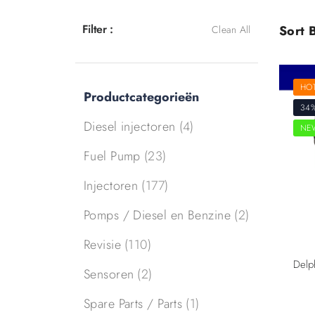
Filter :
Sort B
Clean All
HO
Productcategorieën
34
Diesel injectoren
(4)
NE
Fuel Pump
(23)
Injectoren
(177)
Pomps / Diesel en Benzine
(2)
Revisie
(110)
Sensoren
(2)
Spare Parts / Parts
(1)