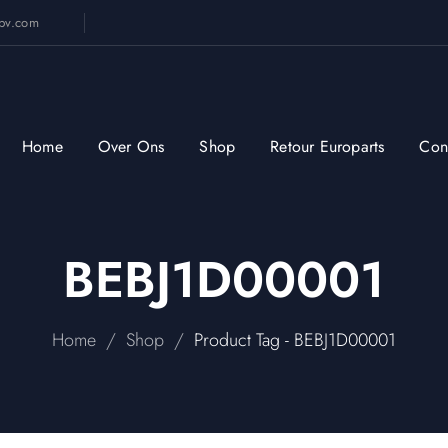
sbv.com
Home
Over Ons
Shop
Retour Europarts
Con
BEBJ1D00001
/
/
Home
Shop
Product Tag - BEBJ1D00001