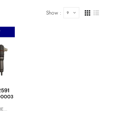
Show :
Reman Delphi BEBJ1D00003 BEBJ1D00001 BEBJ1D00002 Daf Paccar 1972591 1925657 1952045 1871125 For MX11 MX13 Engine XF410 XF440 XF460 XF510 Smart Injector Euro 6