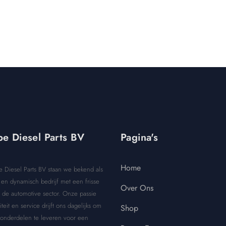
e Diesel Parts BV
Pagina's
Home
e Diesel Parts BV staan we bekend als
en dynamisch bedrijf met een frisse
Over Ons
 de automotive sector. Onze passie
iteit en service drijft ons dagelijks om
Shop
 onderdelen te leveren voor een