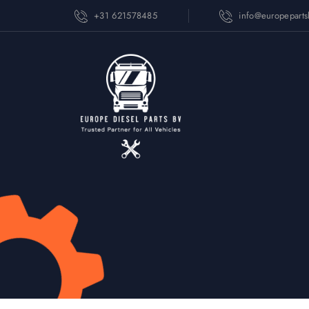
+31 621578485
info@europepart