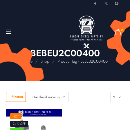
0
BEBEU2C00400
/
/
Home
Shop
Product Tag - BEBEU2C00400
Filteren
HOT
24% OFF