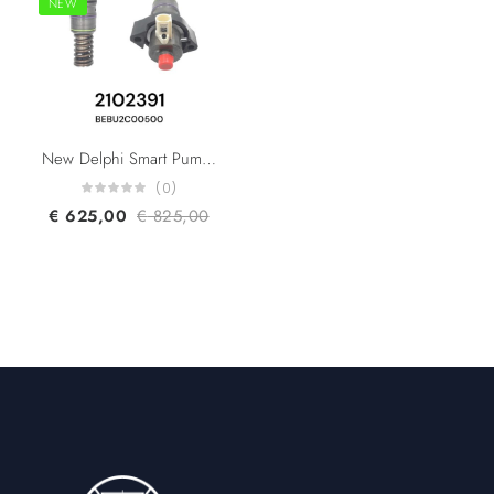
NEW
New Delphi Smart Pump F2P 42043460 BEBU2C00500 2102391 1934322 2034927 1871117 2344775 Paccar DAF Trucks MX11 MX13 Engine
(0)
€
625,00
€
825,00