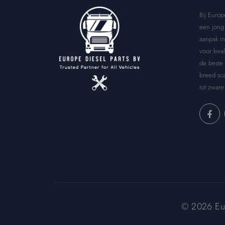
Bij Europ
een jong 
aanpak in
voor kwal
de beste
breed sca
tot zware
© 2026 Euro