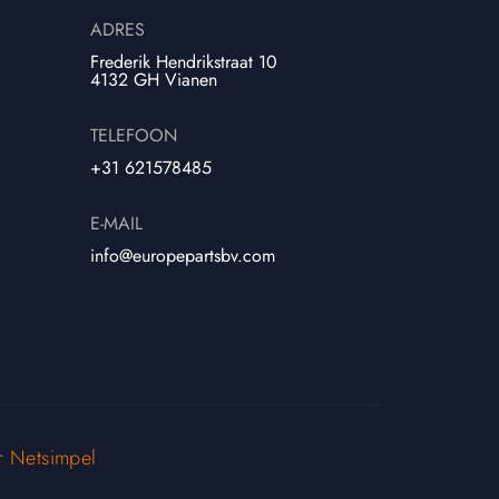
ADRES
Frederik Hendrikstraat 10
4132 GH Vianen
TELEFOON
+31 621578485
E-MAIL
info@europepartsbv.com
or
Netsimpel