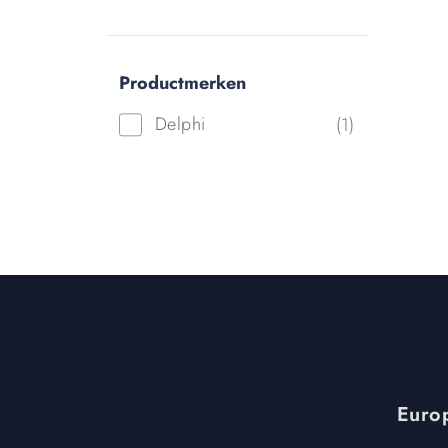
Productmerken
Delphi
(1)
Europ