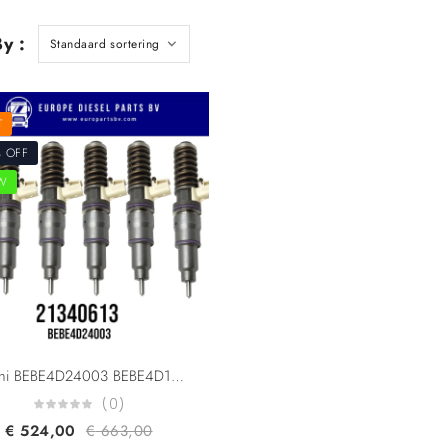
y :
T
 OFF
W
Delphi BEBE4D24003 BEBE4D16003 Volvo Trucks 21340613 7421340613 21371674 85003265 20584347 20972223 For D13A FM360/400/440 EUI Diesel Injector Euro 5
(0)
€
524,00
€
663,00