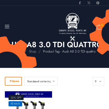
0
AUDI A8 3.0 TDI QUATTRO
/
/
Home
Shop
Product Tag - Audi A8 3.0 TDI quattro
Filteren
32% OFF
REMAN