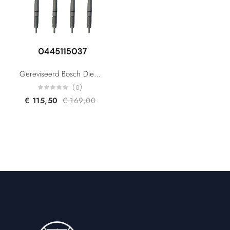
Gereviseerd Bosch Diesel Injector 0445115037 0445115036 0445115078 0445115024 059130277AB For Audi A4 A6 A8 Q7 VW Phaeton Touareg 3.0 TDI
(0)
€
115,50
€
169,00