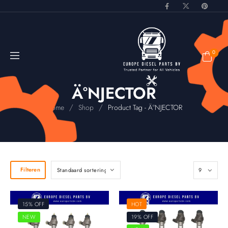
0
Ä°NJECTOR
/
/
Home
Shop
Product Tag - Ä°NJECTOR
Filteren
15% OFF
HOT
NEW
19% OFF