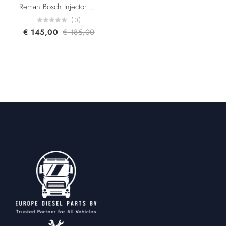
Reman Bosch Injector 0445110471 0445110470 04L130277AE 04L130277K 04L130277C For Audi A3/A4/A5/A6/Q3/Q5 Seat Skoda VW 2.0L
(0)
€
145,00
€
185,00