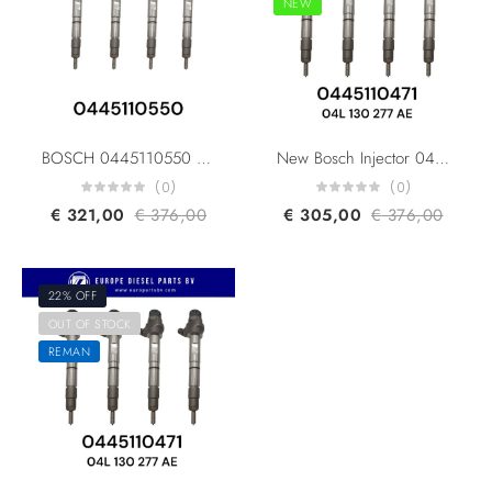
NEW
BOSCH 0445110550 0445110551 03L130277P For Volkswagen Crafter 30/35/50 Diesel Fuel Injector
New Bosch Injector 0445110471 0445110470 04L130277AE 04L130277K 04L130277C For Audi A3/A4/A5/A6/Q3/Q5 Seat Skoda VW 2.0L Common Rail Fuel Diesel Injector
(0)
(0)
€
321,00
€
376,00
€
305,00
€
376,00
22% OFF
OUT OF STOCK
REMAN