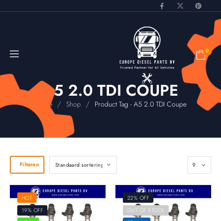
0
A5 2.0 TDI COUPE
/
/
Home
Shop
Product Tag - A5 2.0 TDI Coupe
Filteren
HOT
22% OFF
19% OFF
OUT OF STOCK