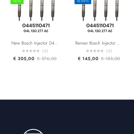
NEW
REMAN
New Bosch Injector 0445110471 0445110470 04L130277AE 04L130277K 04L130277C For Audi A3/A4/A5/A6/Q3/Q5 Seat Skoda VW 2.0L Common Rail Fuel Diesel Injector
Reman Bosch Injector 0445110471 0445110470 04L130277AE 04L130277K 04L130277C For Audi A3/A4/A5/A6/Q3/Q5 Seat Skoda VW 2.0L
(0)
(0)
€
305,00
€
376,00
€
145,00
€
185,00