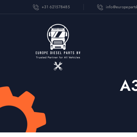
+31 621578485
info@europepart
A3