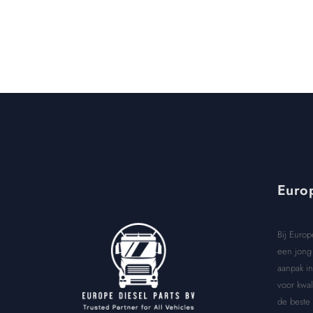
Europ
Bij Europ
een jong 
aanpak in
voor kwal
de beste