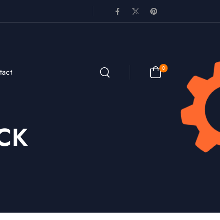
0
tact
ACK