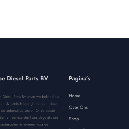
e Diesel Parts BV
Pagina's
Home
e Diesel Parts BV staan we bekend als
en dynamisch bedrijf met een frisse
Over Ons
 de automotive sector. Onze passie
iteit en service drijft ons dagelijks om
Shop
 onderdelen te leveren voor een