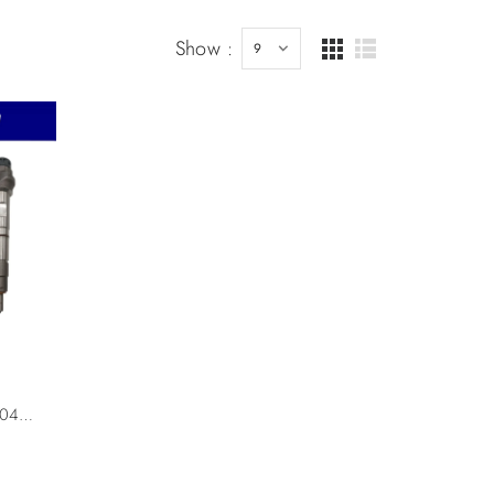
Show :
Reman Bosch Injector 0445110471 0445110470 04L130277AE 04L130277K 04L130277C For Audi A3/A4/A5/A6/Q3/Q5 Seat Skoda VW 2.0L