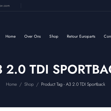
sbv.com
Home
Over Ons
Shop
Retour Europarts
Con
 2.0 TDI SPORTB
/
/
Home
Shop
Product Tag - A3 2.0 TDI Sportback