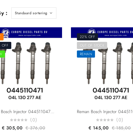
y :
T
22% OFF
 OFF
OUT OF STOCK
W
REMAN
New Bosch Injector 0445110471 0445110470 04L130277AE 04L130277K 04L130277C For Audi A3/A4/A5/A6/Q3/Q5 Seat Skoda VW 2.0L Common Rail Fuel Diesel Injector
(0)
(0)
€
305,00
€
376,00
€
145,00
€
185,00