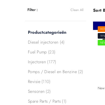
Filter :
Sort B
Clean All
HO
Productcategorieën
19%
Diesel injectoren
(4)
NE
Fuel Pump
(23)
Injectoren
(177)
Pomps / Diesel en Benzine
(2)
Revisie
(110)
Sensoren
(2)
Spare Parts / Parts
(1)