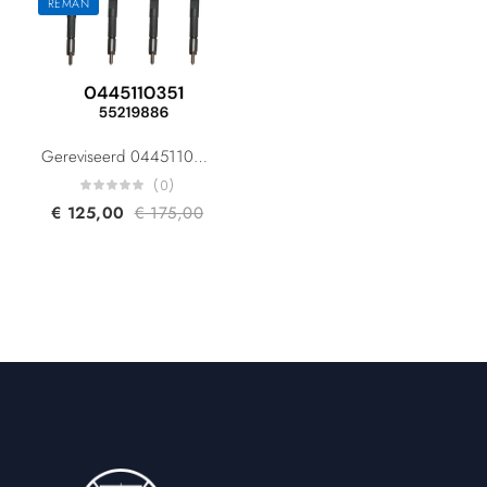
REMAN
Gereviseerd 0445110351 55219886 1723813 BS51-9F593-AA 95517513 For Fiat Lancia Alfa Romeo Ford Opel Suzuki Vauxhall 1.3L
(0)
€
125,00
€
175,00