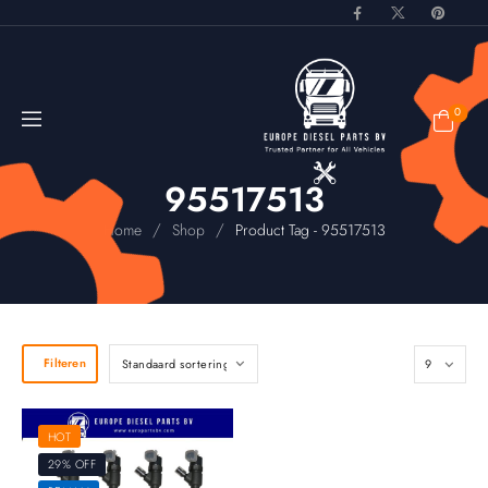
0
95517513
/
/
Home
Shop
Product Tag - 95517513
Filteren
HOT
29% OFF