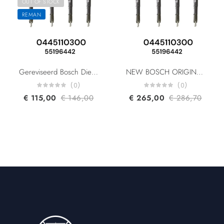
OUT OF STOCK
REMAN
Gereviseerd Bosch Diesel Injector 0445110300 55196442 55221023 95517512 For Alfa Romeo Fiat General Motors Lancia Opel 1.6 Multijet Diesel Fuel Injector
NEW BOSCH ORIGINAL 0445110300 55196442 55221023 95517512 For Alfa Romeo Fiat General Motors Lancia Opel 1.6 Multijet Diesel Fuel Injector
(0)
(0)
€
115,00
€
146,00
€
265,00
€
286,70