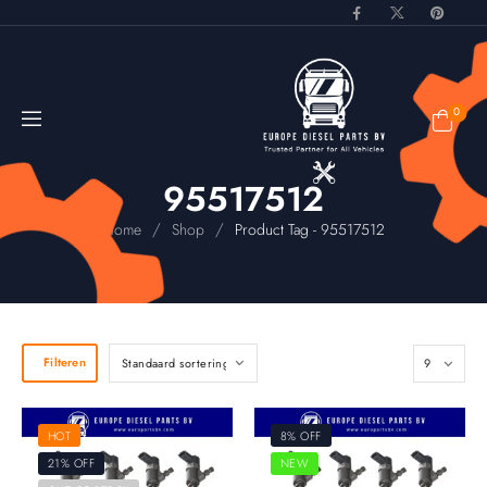
0
95517512
/
/
Home
Shop
Product Tag - 95517512
Filteren
HOT
8% OFF
21% OFF
NEW