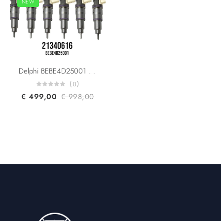
NEW
Delphi BEBE4D25001 Renault & Volvo Trucks 21340616 21098096 20198087 7421098096 7421340616 85003268 For DXi 13 FH460/500/520 EUI Diesel Injector Euro 5
(0)
€
499,00
€
998,00