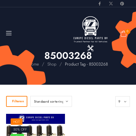
0
85003268
/
/
Home
Shop
Product Tag - 85003268
Filteren
HOT
50% OFF