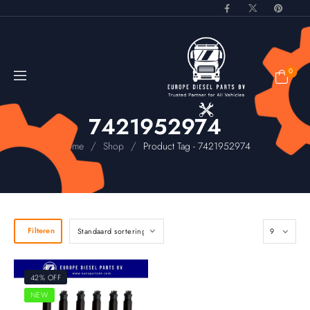
0
7421952974
/
/
Home
Shop
Product Tag - 7421952974
Filteren
42% OFF
NEW