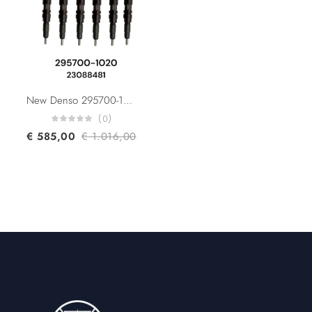
New Denso 295700-1020 295700-0040 Volvo & Renault Trucks 22490430 7422490430 Volvo Penta 23088481 Common Rail Diesel Injector
(0)
€
585,00
€
1.016,00