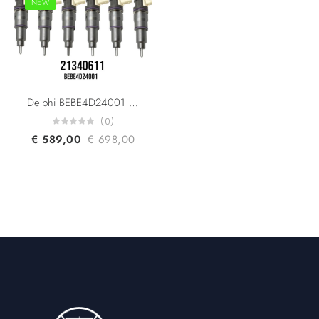
NEW
Delphi BEBE4D24001 Volvo Trucks & Volvo Penta 21340611 7421340611 21371672 9021371672 20972225 7420972225 85000497 20584345 85003263 3801618 EUI Diesel Injector Euro 5
(0)
€
589,00
€
698,00