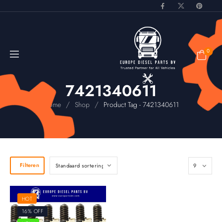
0
7421340611
/
/
Home
Shop
Product Tag - 7421340611
Filteren
HOT
16% OFF