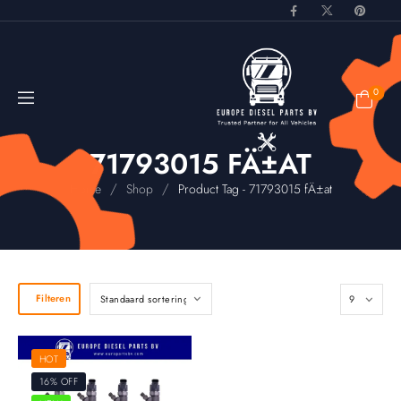
0
71793015 FÄ±AT
/
/
Home
Shop
Product Tag - 71793015 fÄ±at
Filteren
HOT
16% OFF