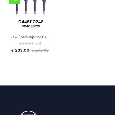
NEW
New Bosch Injector 0445110248 0445110247 504380470 504301170 504088823 QC000178 1984G8 For Citroen Jumper Fiat Ducato Hyundai HD78 Iveco Daily Peugeot Boxer CR Injector 3.0L
(0)
€
233,00
€
276,00