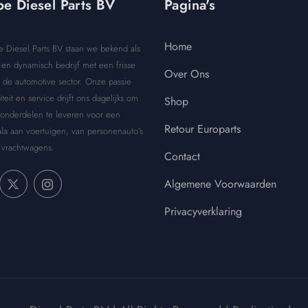
e Diesel Parts BV
Pagina's
Home
e Diesel Parts BV staan we bekend als
en dynamisch bedrijf met een frisse
Over Ons
 de automotive sector. Onze passie
iteit en service drijft ons dagelijks om
Shop
 onderdelen te leveren voor een
Retour Europarts
la aan voertuigen, van personenauto’s
 vrachtwagens.
Contact
Algemene Voorwaarden
Privacyverklaring