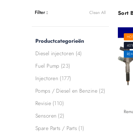
Filter :
Sort B
Clean All
HO
Productcategorieën
40
Diesel injectoren
(4)
RE
Fuel Pump
(23)
Injectoren
(177)
Pomps / Diesel en Benzine
(2)
Revisie
(110)
Sensoren
(2)
Spare Parts / Parts
(1)