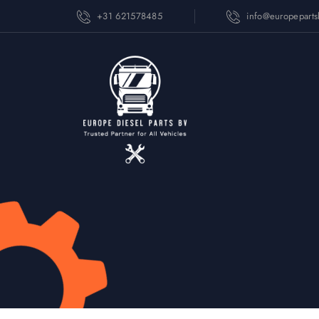
+31 621578485
info@europepart