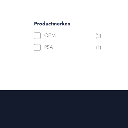
Productmerken
OEM
(2)
PSA
(1)