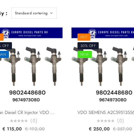
y :
T
HOT
% OFF
30% OFF
MAN
NEW
Reman Diesel CR Injector VDO SIEMENS A2C59513556 Peugeot Ford Citroen PSA 9802448680 9674973080 5WS40677 AV6Q-9F593-AA
(0)
(0)
€
115,00
€
192,00
€
250,00
€
357,00