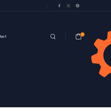
0
tact