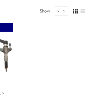
Show :
VDO SIEMENS A2C59513556 Peugeot Ford Citroen PSA 9802448680 9674973080 5WS40677 AV6Q-9F593-AA Diesel CR Injector