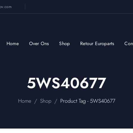
sbv.com
Home
Over Ons
Shop
Retour Europarts
Con
5WS40677
/
/
Home
Shop
Product Tag - 5WS40677