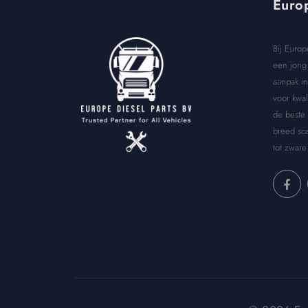
Europ
Bij Europ
een jong 
aanpak in
voor kwal
de beste
breed sca
tot zware