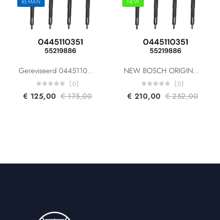
REMAN
NEW
Gereviseerd 0445110351 55219886 1723813 BS51-9F593-AA 95517513 For Fiat Lancia Alfa Romeo Ford Opel Suzuki Vauxhall 1.3L
NEW BOSCH ORIGINAL 0445110351 552198861723813 BS51-9F593-AA 95517513 1980 EQ Fiat Ford Alfa Romeo Lancia Suzuki Opel CR Diesel Injector 1.3L
(0)
(0)
€
125,00
€
175,00
€
210,00
€
252,00