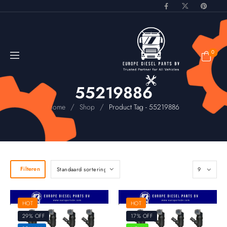
0
55219886
/
/
Home
Shop
Product Tag - 55219886
Filteren
HOT
HOT
29% OFF
17% OFF