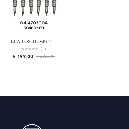
NEW BOSCH ORIGINAL 0414703004 504082373 504287069 504132378 Astra HD9/HHD9 Iveco Stralis Iveco Trakker Unit Injector Euro 5
(0)
€
499,00
€
595,00