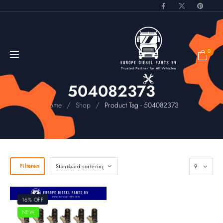
0
504082373
/
/
Home
Shop
Product Tag - 504082373
Filteren
16% OFF
NEW