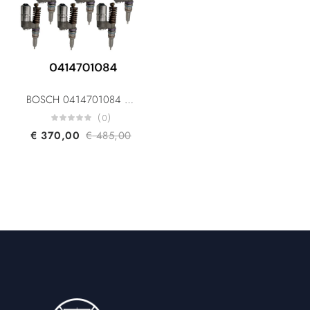
BOSCH 0414701084 0414701053 0414701006 IVECO CASE FIAT 42562792 500339059 500304921 IVECO FOR 180E/190E/260E/440E UIS Unit Injector System EURO 3
(0)
€
370,00
€
485,00