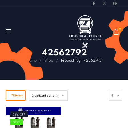
0
42562792
/
/
Home
Shop
Product Tag - 42562792
Filteren
24% OFF
NEW