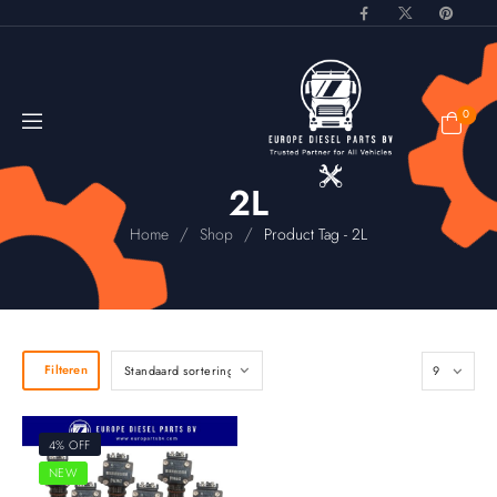
0
2L
/
/
Home
Shop
Product Tag - 2L
Filteren
4% OFF
NEW