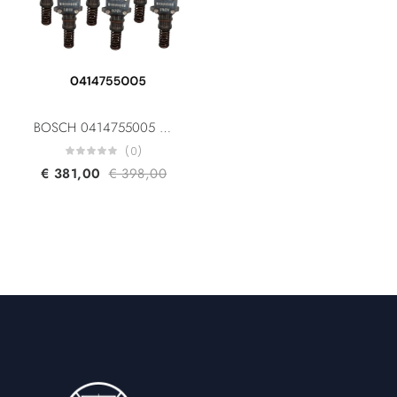
BOSCH 0414755005 0414755004 DAF 1379110 1392052 1340924 10445941 Fuel Unit Pump for DAF 95 XF/ 85 CF/ CF 75
(0)
€
381,00
€
398,00