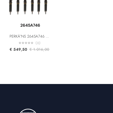
PERKÄ°NS 2645A746 CAT 320D CAT6.6 320-0677 Common Rail Diesel Injector
(0)
€
549,50
€
1.016,00