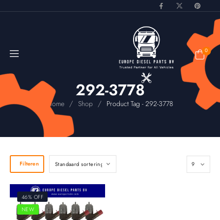
0
292-3778
/
/
Home
Shop
Product Tag - 292-3778
Filteren
46% OFF
NEW