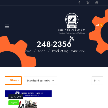
0
248-2356
/
/
Home
Shop
Product Tag - 248-2356
Filteren
27% OFF
NEW