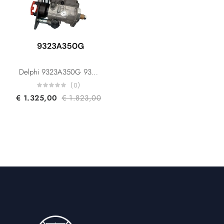
Delphi 9323A350G 9320A210G 9320A211G Caterpillar 248-2356 248-2357 236-8228 Perkins 2644H013 DP210/DP310 Original Diesel Fuel Injection Pump For PERKINS 1104C-44T Engine
(0)
€
1.325,00
€
1.823,00