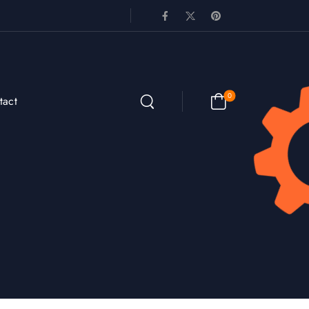
0
tact