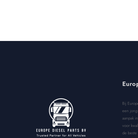
Europ
Bij Europ
een jong 
aanpak in
voor kwal
de beste