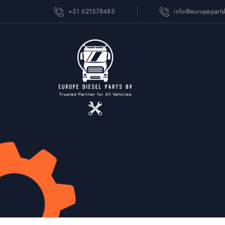
+31 621578485
info@europepart