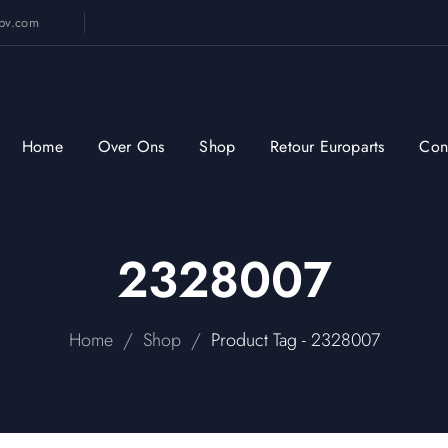
sbv.com
Home
Over Ons
Shop
Retour Europarts
Con
2328007
/
/
Home
Shop
Product Tag - 2328007