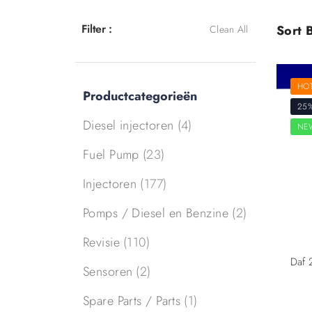
Filter :
Sort B
Clean All
HO
Productcategorieën
25
Diesel injectoren
(4)
NE
Fuel Pump
(23)
Injectoren
(177)
Pomps / Diesel en Benzine
(2)
Revisie
(110)
Sensoren
(2)
Spare Parts / Parts
(1)