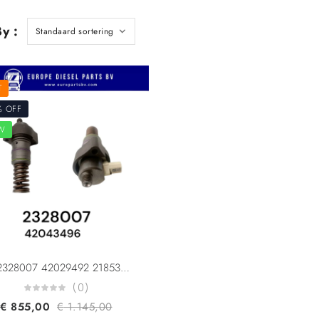
y :
T
% OFF
W
Daf 2328007 42029492 2185361 2344776 Delphi 42043496 Fuel Pump F3P DAF MX11/MX13 MY21 Euro 6
(0)
€
855,00
€
1.145,00