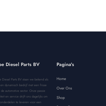
e Diesel Parts BV
Pagina's
Home
e Diesel Parts BV staan we bekend als
en dynamisch bedrijf met een frisse
Over Ons
 de automotive sector. Onze passie
iteit en service drijft ons dagelijks om
Shop
 onderdelen te leveren voor een