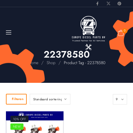
0
22378580
/
/
Home
Shop
Product Tag - 22378580
Filteren
10% OFF
NEW