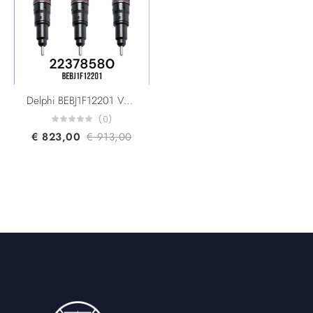
Delphi BEBJ1F12201 Volvo Trucks 22378580 22726637 85150350 For HDE11 Engine F2E Non-Pumping Smart Injector Euro 6
(0)
€
823,00
€
913,00