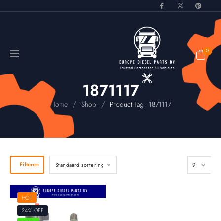
0
1871117
/
/
Home
Shop
Product Tag - 1871117
Filteren
HOT
24% OFF