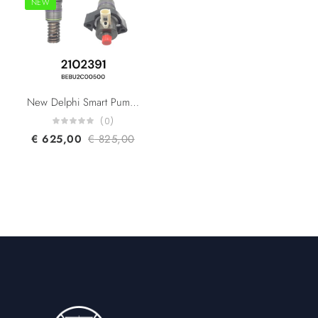
NEW
New Delphi Smart Pump F2P 42043460 BEBU2C00500 2102391 1934322 2034927 1871117 2344775 Paccar DAF Trucks MX11 MX13 Engine
(0)
€
625,00
€
825,00