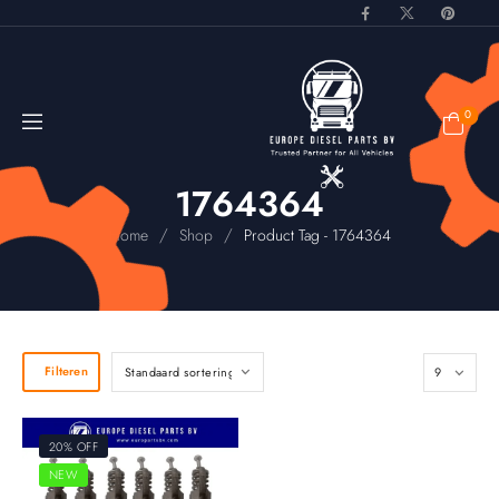
0
1764364
/
/
Home
Shop
Product Tag - 1764364
Filteren
20% OFF
NEW