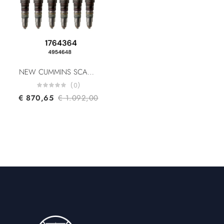
NEW CUMMINS SCANIA 1764364 4954648 4903451 579251 579263 1499257 DC12.22/DT12.11L02 Fuel Injector Euro 4
(0)
€
870,65
€
1.092,00