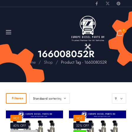
0
166008052R
/
/
Home
Shop
Product Tag - 166008052R
Filteren
HOT
HOT
40% OFF
32% OFF