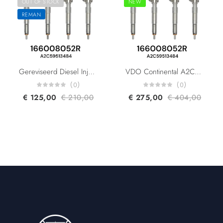
OUT OF STOCK
NEW
REMAN
Gereviseerd Diesel Injector VDO Continental A2C59513484 H8200704191 8200903034 166008052R 1660000Q1F 166004305R 5WS40536 For Renault Dacia Nissan 1.5DCI K9K
VDO Continental A2C59513484 H8200704191 8200903034 Renault Dacia Nissan 166008052R 1660000Q1F 166004305R 5WS40536 Diesel Injector
(0)
(0)
€
125,00
€
210,00
€
275,00
€
404,00