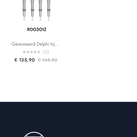
Gereviseerd Delphi Injector R00301Z R00001Z R00002Z R00101Z 2S7Q9K546AH 1152989 3S7Q9K546AJ 1376694 1226331 2.0TDCI
(0)
€
135,90
€
165,80