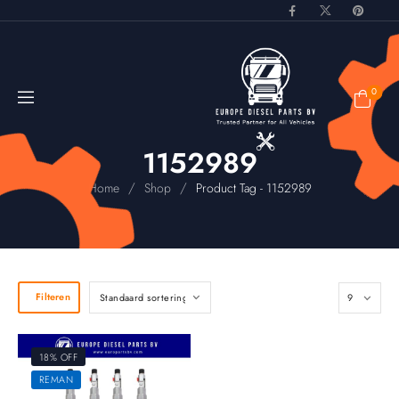
0
1152989
/
/
Home
Shop
Product Tag - 1152989
Filteren
18% OFF
REMAN