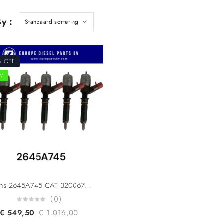
y :
% OFF
W
Perkins 2645A745 CAT 3200670 CAT 6.6 Common Rail Diesel Injector
(0)
€
549,50
€
1.016,00