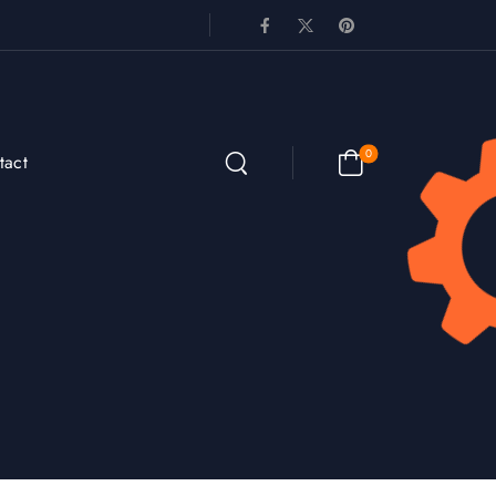
0
tact