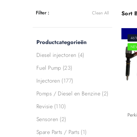
Filter :
Sort B
Clean All
46
Productcategorieën
NE
Diesel injectoren
(4)
Fuel Pump
(23)
Injectoren
(177)
Pomps / Diesel en Benzine
(2)
Revisie
(110)
Sensoren
(2)
Spare Parts / Parts
(1)