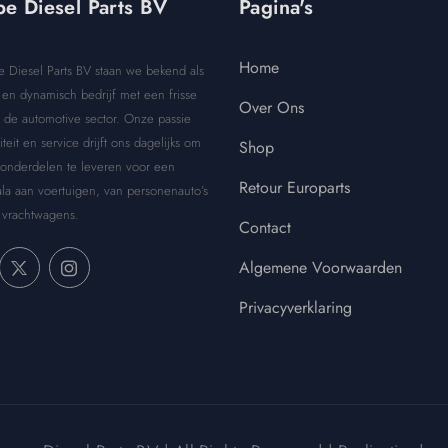
e Diesel Parts BV
Pagina's
Home
e Diesel Parts BV staan we bekend als
en dynamisch bedrijf met een frisse
Over Ons
 de automotive sector. Onze passie
iteit en service drijft ons dagelijks om
Shop
 onderdelen te leveren voor een
Retour Europarts
la aan voertuigen, van personenauto’s
 vrachtwagens.
Contact
Algemene Voorwaarden
Privacyverklaring