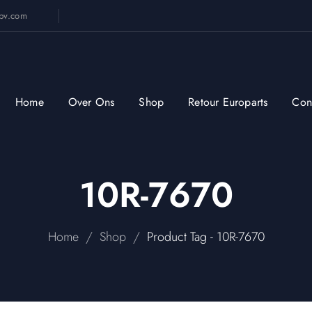
sbv.com
Home
Over Ons
Shop
Retour Europarts
Con
10R-7670
/
/
Home
Shop
Product Tag - 10R-7670