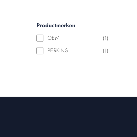
Productmerken
OEM
(1)
PERKINS
(1)