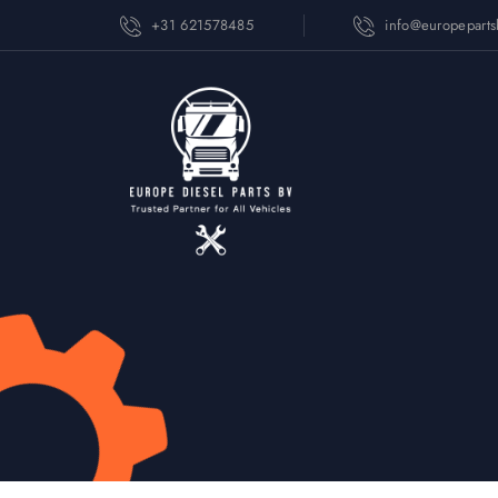
+31 621578485
info@europepart