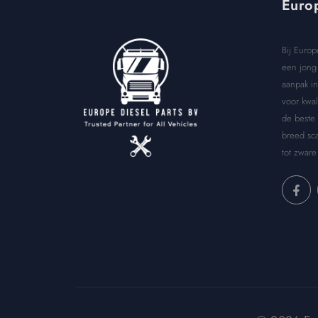
Europ
Bij Europ
een jong 
aanpak in
voor kwal
de beste
breed sca
tot zware