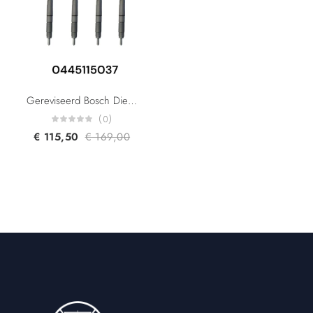
Gereviseerd Bosch Diesel Injector 0445115037 0445115036 0445115078 0445115024 059130277AB For Audi A4 A6 A8 Q7 VW Phaeton Touareg 3.0 TDI
(0)
€
115,50
€
169,00