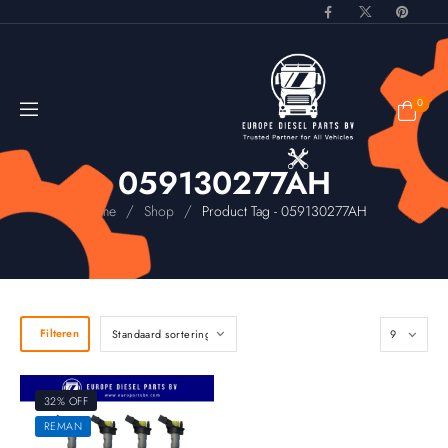
0
059130277AH
/
/
Home
Shop
Product Tag - 059130277AH
Filteren
32% OFF
REMAN