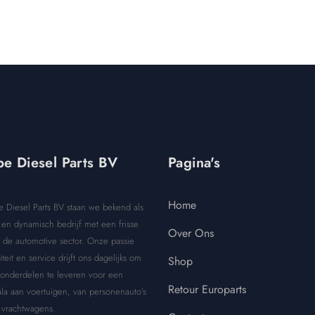
e Diesel Parts BV
Pagina's
Home
e Diesel Parts BV staan we bekend als
en dynamisch bedrijf met een frisse
Over Ons
 de automotive sector. Onze passie
iteit en service drijft ons dagelijks om
Shop
 onderdelen te leveren voor een
Retour Europarts
la aan voertuigen, van personenauto’s
 vrachtwagens.