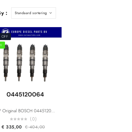
y :
 OFF
W
NEW Original BOSCH 0445120064 04902255 04902825 7420806011 7421006085 7421006086 21006085 For Renault 160/180/190/220/270/280 Midlum 280/300/310/320/340 Premium Volvo FE/FL
(0)
€
335,00
€
404,00