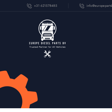
+31 621578485
info@europepart