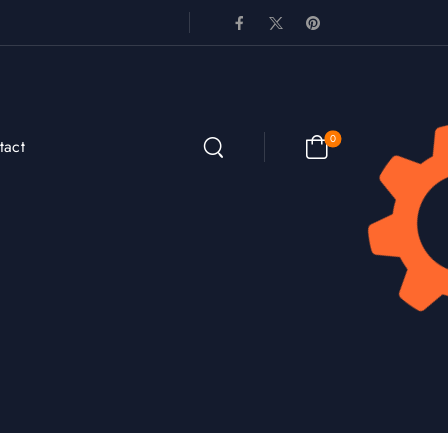
0
tact