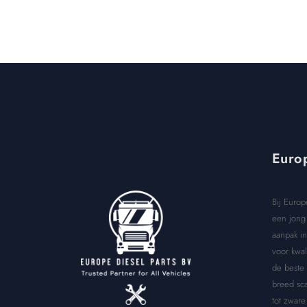
Europ
Bij Europ
een jong 
aanpak in
voor kwal
de beste
breed sca
tot zware