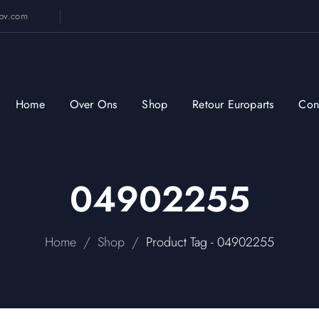
sbv.com
Home
Over Ons
Shop
Retour Europarts
Con
04902255
/
/
Home
Shop
Product Tag - 04902255