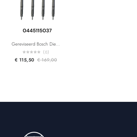
Gereviseerd Bosch Diesel Injector 0445115037 0445115036 0445115078 0445115024 059130277AB For Audi A4 A6 A8 Q7 VW Phaeton Touareg 3.0 TDI
(0)
€
115,50
€
169,00