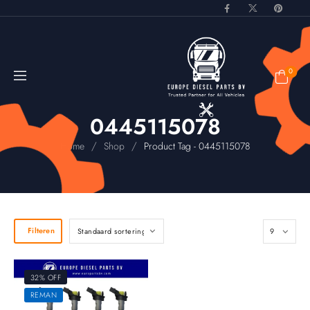
0
0445115078
/
/
Home
Shop
Product Tag - 0445115078
Filteren
32% OFF
REMAN