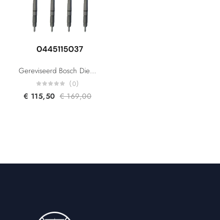
Gereviseerd Bosch Diesel Injector 0445115037 0445115036 0445115078 0445115024 059130277AB For Audi A4 A6 A8 Q7 VW Phaeton Touareg 3.0 TDI
(0)
€
115,50
€
169,00