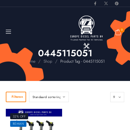
0
0445115051
/
/
Home
Shop
Product Tag - 0445115051
Filteren
32% OFF
REMAN