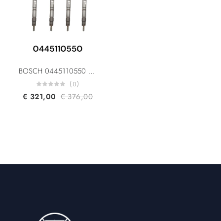
BOSCH 0445110550 0445110551 03L130277P For Volkswagen Crafter 30/35/50 Diesel Fuel Injector
(0)
€
321,00
€
376,00