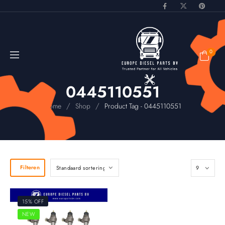
0
0445110551
/
/
Home
Shop
Product Tag - 0445110551
Filteren
15% OFF
NEW