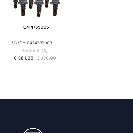
BOSCH 0414755005 0414755004 DAF 1379110 1392052 1340924 10445941 Fuel Unit Pump for DAF 95 XF/ 85 CF/ CF 75
(0)
€
381,00
€
398,00