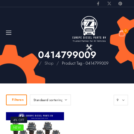
0
0414799009
/
/
Home
Shop
Product Tag - 0414799009
Filteren
4% OFF
NEW