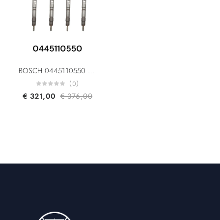
BOSCH 0445110550 0445110551 03L130277P For Volkswagen Crafter 30/35/50 Diesel Fuel Injector
(0)
€
321,00
€
376,00