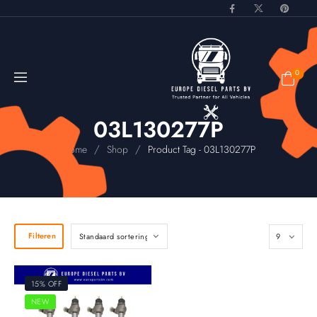
0
03L130277P
/
/
Home
Shop
Product Tag - 03L130277P
Filteren
15% OFF
NEW