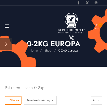
0
0-2KG EUROPA
/
/
Home
Shop
0-2KG Europa
Pakketen tussen 0-2kg
Filteren