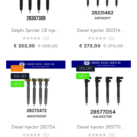
Delphi Sprinter CR Injector 28307309 A6510703087 For Mercedes Benz
Diesel Injector 28231462 03P130277 WW Skoda Seat 1.2 TDI
(0)
(0)
€
255,00
€
305,00
€
275,00
€
310,00
HOT
19% OFF
10% OFF
NEW
NEW
Diesel Injector 28272472 A6510702387 Mercedes Benz B C E GLA CLA GLK Series For OM651 Engine
Diesel Injector 28577054 04L130277BF VW Audi Seat Skoda For 1.6 TDi Engine
(0)
(0)