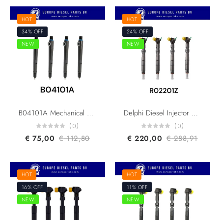
HOT
HOT
34% OFF
24% OFF
NEW
NEW
B04101A Mechanical Diesel Injector JCB 320/06835 280 BAR
Delphi Diesel Injector R02201Z R01601Z R01302Z HCR100 2T1Q9F593AA Ford Focus Ford Transit Ford Galaxy For Duratorg Endura-DI Engine
(0)
(0)
€
75,00
€
112,80
€
220,00
€
288,91
HOT
HOT
16% OFF
11% OFF
NEW
NEW