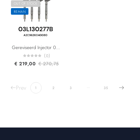
OUT OF STOCK
REMAN
Gereviseerd Injector 03L130277B 03L130277S A2C59513554 A2C9626040080 VW Audi Skoda 1.6 TDI CAYB CAYC Engine
(0)
€
219,00
€
270,75
Prev
…
1
2
3
35