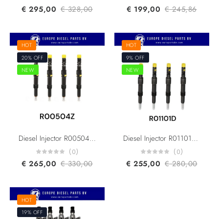
€
295,00
€
328,00
€
199,00
€
245,86
HOT
HOT
20% OFF
9% OFF
NEW
NEW
Diesel Injector R00504Z R00503Z 4S7Q9K546BD HRD326 1376699 Ford Mondeo Jaguar X-Type 2.0 TDCi For Duratorg Engine
Diesel Injector R01101D R00403Z 4C1Q9K546BB 4C1Q9K546AB Ford Transit 2.4 TDCi For Duratorg H9FA Engine
(0)
(0)
€
265,00
€
330,00
€
255,00
€
280,00
HOT
19% OFF