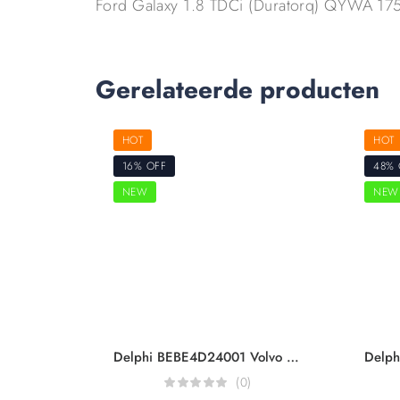
Ford Galaxy 1.8 TDCi (Duratorq) QYWA 1
Gerelateerde producten
HOT
HOT
16% OFF
48% 
NEW
NEW
Delphi BEBE4D24001 Volvo Trucks & Volvo Penta 21340611 7421340611 21371672 9021371672 20972225 7420972225 85000497 20584345 85003263 3801618 EUI Diesel Injector Euro 5
(0)