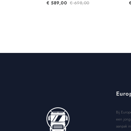
€
589,00
€
698,00
Europ
Bij Europ
een jong 
aanpak in