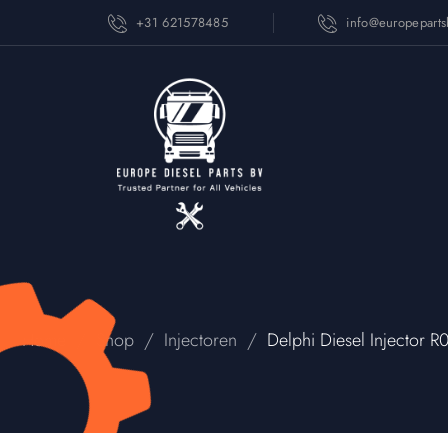
+31 621578485
info@europepart
/
/
/
Home
Shop
Injectoren
Delphi Diesel Injector