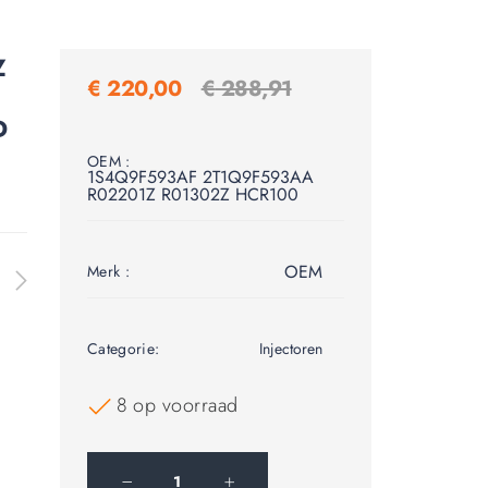
Z
€
220,00
€
288,91
D
OEM :
1S4Q9F593AF 2T1Q9F593AA
R02201Z R01302Z HCR100
OEM
Merk :
Categorie:
Injectoren
8 op voorraad