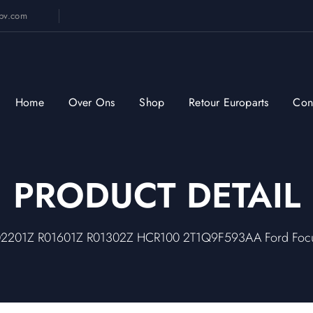
sbv.com
Home
Over Ons
Shop
Retour Europarts
Con
PRODUCT DETAIL
 R02201Z R01601Z R01302Z HCR100 2T1Q9F593AA Ford Focus F