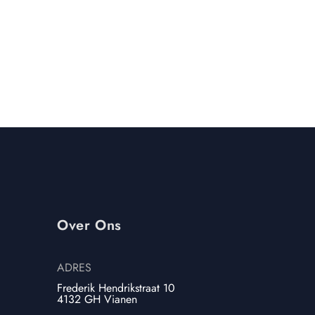
€
711,00
€
965,25
Over Ons
ADRES
Frederik Hendrikstraat 10
4132 GH Vianen