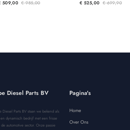
€
509,00
€
985,00
€
525,00
€
699,90
e Diesel Parts BV
Pagina's
Home
e Diesel Parts BV staan we bekend als
en dynamisch bedrijf met een frisse
Over Ons
 de automotive sector. Onze passie