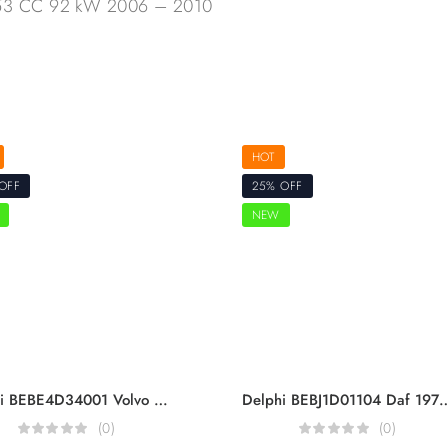
753 CC 92 kW 2006 – 2010
HOT
OFF
25% OFF
NEW
Delphi BEBE4D34001 Volvo Trucks & Volvo Penta 20847327 20530081 23115915 3801403 For D12 D12D 465HP Engine EUI Diesel Injector Euro 5
Delphi BEBJ1D01104 Daf 1972590 1925658 1952044 For MX11 440HP Engine
(0)
(0)