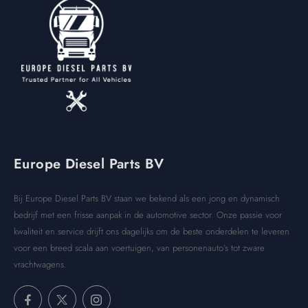
Europe Diesel Parts BV
Bij Europe Diesel Parts BV staan we bekend als een jong en dynamisch
bedrijf met een frisse aanpak in de automotive sector. Onze passie voor
kwaliteit en service drijft ons dagelijks om de beste onderdelen te leveren
voor een breed scala aan voertuigen, van personenauto’s tot zware
vrachtwagens.