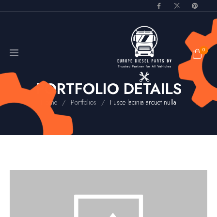
0
PORTFOLIO DETAILS
/
/
Home
Portfolios
Fusce lacinia arcuet nulla