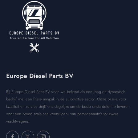
Europe Diesel Parts BV
Bij Europe Diesel Parts BV staan we bekend als een jong en dynamisch
bedrijf met een frisse aanpak in de automotive sector. Onze passie voor
kwaliteit en service drijft ons dagelijks om de beste onderdelen te leveren
voor een breed scala aan voertuigen, van personenauto’s tot zware
vrachtwagens.