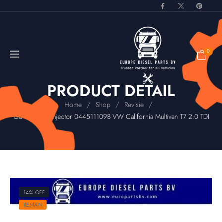
0
PRODUCT DETAIL
/
/
/
Home
Shop
Revisie
Gereviseerd Injector 0445111098 VW California Multivan T7 2.0 TDI
14% OFF
REMAN