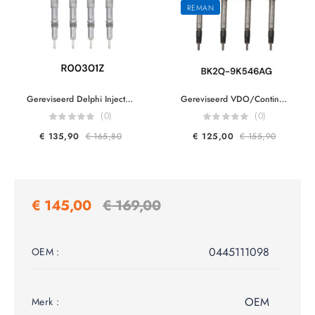
REMAN
Gereviseerd Delphi Injector R00301Z R00001Z R00002Z R00101Z 2S7Q9K546AH 1152989 3S7Q9K546AJ 1376694 1226331 2.0TDCI
Gereviseerd VDO/Continantal Injector A2C59517051 9801125480 BK2Q-9K546AG BH1Q-9K546-AB CK4Q-9K546-AA 1746967 1840747 U20213H50 U20213H50C LR032067 For Ford Transit Citroen Jumper Peugeot Boxer Mazda BT-50 2.2TDCI
(0)
(0)
€
135,90
€
165,80
€
125,00
€
155,90
€
145,00
€
169,00
0445111098
OEM :
OEM
Merk :