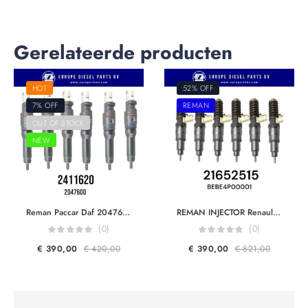
Gerelateerde producten
HOT
52% OFF
7% OFF
REMAN
OUT OF STOCK
NEW
Reman Paccar Daf 2047600 2411620 Diesel Smart Injector Euro 7
REMAN INJECTOR Renault & Volvo Trucks 21652515 21569200 Delphi BEBE4K01001 BEBE4P00001 Diesel Injector Euro 5
(0)
(0)
€
390,00
€
420,00
€
390,00
€
821,00