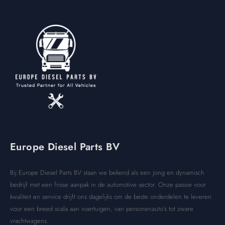
Europe Diesel Parts BV
Bij Europe Diesel Parts BV staan we bekend als een jong en dynamisch
bedrijf met een frisse aanpak in de automotive sector. Onze passie voor
kwaliteit en service drijft ons dagelijks om de beste onderdelen te leveren
voor een breed scala aan voertuigen, van personenauto’s tot zware
vrachtwagens.