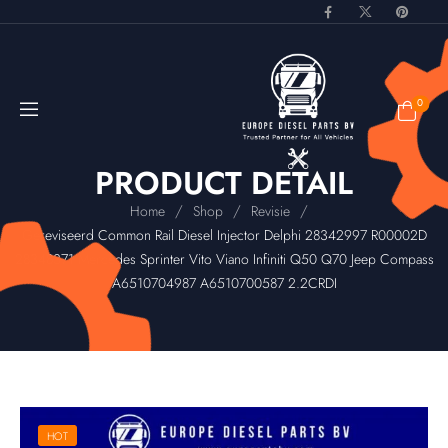
0
PRODUCT DETAIL
/
/
/
Home
Shop
Revisie
Gereviseerd Common Rail Diesel Injector Delphi 28342997 R00002D
28348371 Mercedes Sprinter Vito Viano Infiniti Q50 Q70 Jeep Compass
A6510704987 A6510700587 2.2CRDI
HOT