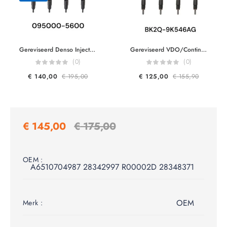
Gereviseerd Denso Injector 095000-5600 1465A041 DCRI105600 970950-0560 For G2S Mitsubishi L200CR 4D56 2.5L Euro 3-4
Gereviseerd VDO/Continantal Injector A2C59517051 9801125480 BK2Q-9K546AG BH1Q-9K546-AB CK4Q-9K546-AA 1746967 1840747 U20213H50 U20213H50C LR032067 For Ford Transit Citroen Jumper Peugeot Boxer Mazda BT-50 2.2TDCI
(0)
(0)
€
140,00
€
195,00
€
125,00
€
155,90
€
145,00
€
175,00
OEM :
A6510704987 28342997 R00002D 28348371
OEM
Merk :