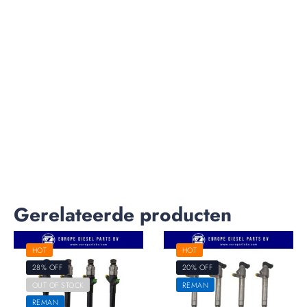
Gerelateerde producten
HOT
HOT
28% OFF
20% OFF
OUT OF STOCK
REMAN
REMAN