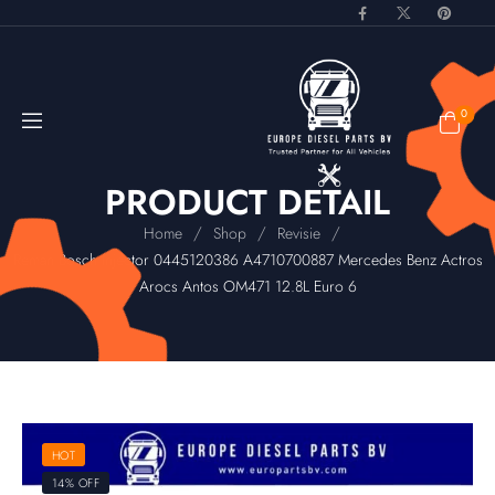
0
PRODUCT DETAIL
/
/
/
Home
Shop
Revisie
Reman Bosch Injector 0445120386 A4710700887 Mercedes Benz Actros
Arocs Antos OM471 12.8L Euro 6
HOT
14% OFF