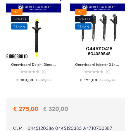
HOT
HOT
37% OFF
32% OFF
REMAN
REMAN
Gereviseerd Delphi Diesel Injector R03801D R06001D 9656389980 1980 S3 For Peugeot 307/408/508 Citroen C4/C5 2.0 HDi
Gereviseerd Injector 0445110520 0445110418 1609097280 504389548 5801483286 5801594342 K5801594342 For Fiat Ducato Iveco Daily Citroen Lancia Peugeot 2.3L-3.0L
(0)
(0)
€
100,00
€
159,55
€
125,00
€
185,00
€
275,00
€
320,00
0445120386 0445120385 A4710700887
OEM :