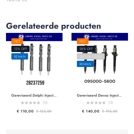
Gerelateerde producten
HOT
HOT
12% OFF
28% OFF
REMAN
OUT OF STOCK
REMAN
Gereviseerd Delphi Injector 28237259 28232234 R05601D Renault Dacia Nissan 166000897R 166007866R 8200794299 Reman by Delphi HRD345
Gereviseerd Denso Injector 095000-5600 1465A041 DCRI105600 970950-0560 For G2S Mitsubishi L200CR 4D56 2.5L Euro 3-4
(0)
(0)
€
110,00
€
125,00
€
140,00
€
195,00