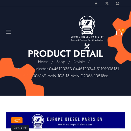
0
PRODUCT DETAIL
/
/
/
Home
Shop
Revisie
Reman Bosch Injector 0445120353 0445120341 51101006181
51101006169 MAN TGS 18 MAN D2066 10518cc
HOT
24% OFF