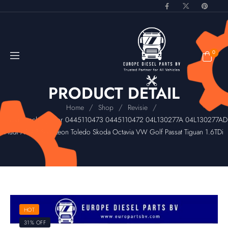
0
PRODUCT DETAIL
/
/
/
Home
Shop
Revisie
Reman Bosch Injector 0445110473 0445110472 04L130277A 04L130277AD
Audi A1 A3 Seat Leon Toledo Skoda Octavia VW Golf Passat Tiguan 1.6TDi
HOT
31% OFF