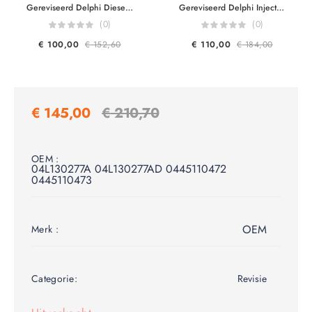
Gereviseerd Delphi Diesel Injector 28232251 R03101D R05101D R05102D 16601137R 8200421359 8200676774 15710-84A52-000 For Renault Dacia Mercedes Nissan 1.5 DCi
Gereviseerd Delphi Injector 28602948 28319895 28388960 Ford Peugeot Citroen 9674984080 DS7Q-9F593-BB 2.0 HDi HDR360
(0)
(0)
€
100,00
€
152,60
€
110,00
€
184,00
€
145,00
€
210,70
OEM :
04L130277A 04L130277AD 0445110472
0445110473
OEM
Merk :
Categorie:
Revisie