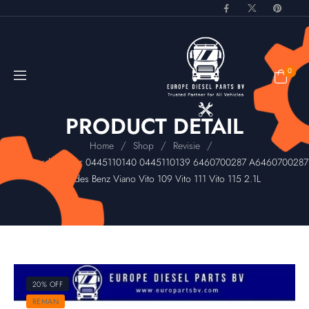
0
PRODUCT DETAIL
/
/
/
Home
Shop
Revisie
Gereviseerd Injector 0445110140 0445110139 6460700287 A6460700287
Mercedes Benz Viano Vito 109 Vito 111 Vito 115 2.1L
20% OFF
REMAN