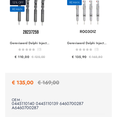
12% OFF
REMAN
REMAN
Gereviseerd Delphi Injector 28237259 28232234 R05601D Renault Dacia Nissan 166000897R 166007866R 8200794299 Reman by Delphi HRD345
Gereviseerd Delphi Injector R00301Z R00001Z R00002Z R00101Z 2S7Q9K546AH 1152989 3S7Q9K546AJ 1376694 1226331 2.0TDCI
(0)
(0)
€
110,00
€
125,00
€
135,90
€
165,80
€
135,00
€
169,00
OEM :
0445110140 0445110139 6460700287
A6460700287