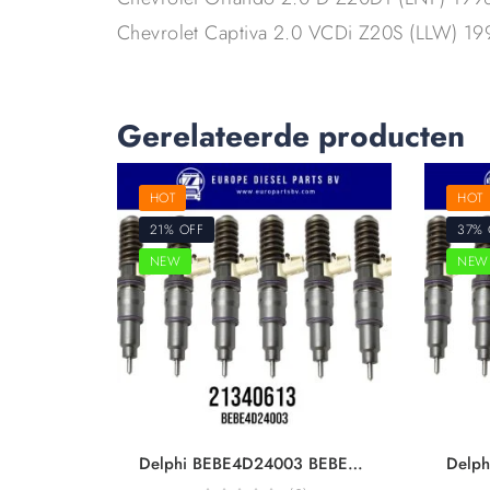
Chevrolet Captiva 2.0 VCDi Z20S (LLW) 
Gerelateerde producten
HOT
HOT
21% OFF
37% 
NEW
NEW
Delphi BEBE4D24003 BEBE4D16003 Volvo Trucks 21340613 7421340613 21371674 85003265 20584347 20972223 For D13A FM360/400/440 EUI Diesel Injector Euro 5