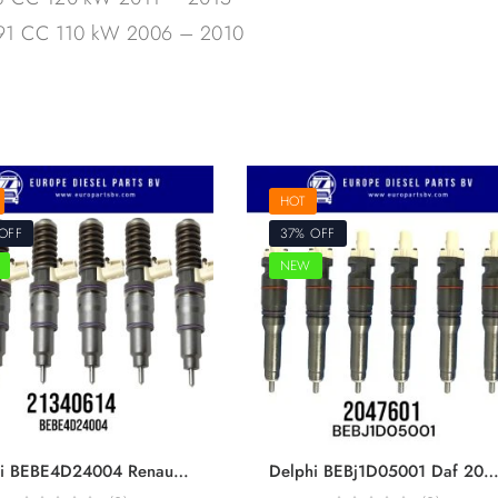
1991 CC 110 kW 2006 – 2010
HOT
OFF
37% OFF
NEW
Delphi BEBE4D24004 Renault & Volvo Trucks 21340614 21371675 7421340614 85000872 85003266 For dxÄ°13 fh460/500/520 EUI Diesel Injector Euro 5
Delphi BEBj1D05001 Daf 2047601 For MX11 MY17 450HP Engine F2P Smart Injector Eur