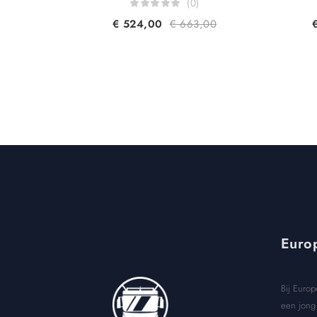
(0)
€
524,00
€
663,00
Europ
Bij Europ
een jong 