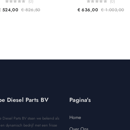
(0)
(0)
€
524,00
€
826,50
€
636,00
€
1.003,00
e Diesel Parts BV
Pagina's
Home
e Diesel Parts BV staan we bekend als
en dynamisch bedrijf met een frisse
Over Ons