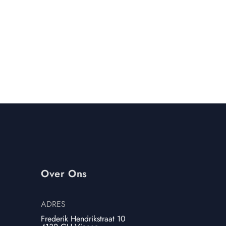
(0)
€
550,00
€
615,00
Over Ons
ADRES
Frederik Hendrikstraat 10