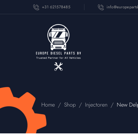
+31 621578485
info@europepart
/
/
/
Home
Shop
Injectoren
New Delp