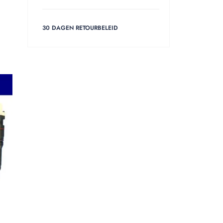
30 DAGEN RETOURBELEID
HOT
11% OFF
NEW
o 6
Delphi BEBJ1C01002 42044914 Mercedes Benz Atego Actros Antos A9360702187 A9360702887 For OM934 OM936 Engine Smart Injector Euro 6