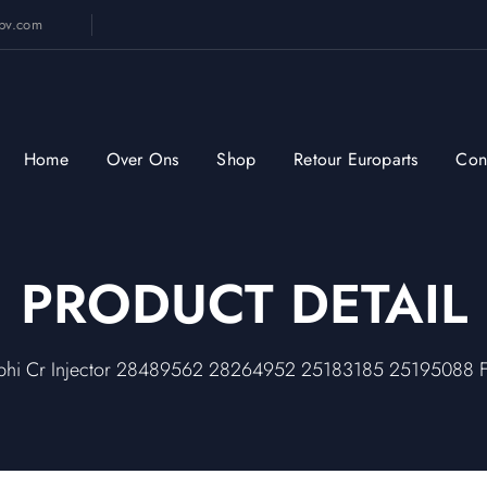
sbv.com
Home
Over Ons
Shop
Retour Europarts
Con
PRODUCT DETAIL
hi Cr Injector 28489562 28264952 25183185 25195088 For